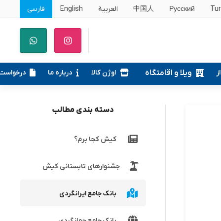
Tur
Русский
中国人
العربية
English
فارسی
ز
ویلا و اقامتگاه
اوژن کالا
درباره ما
درخواست
دسته بندی مطالب
کیش کجا برم؟
جشنوارهای تابستانی کیش
بانک جامع ایرانگردی
بانک جامع جهانگردی