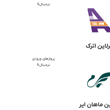
ترمینال6
رلاین اترک
پروازهای ورودی
ترمینال 6
ین ماهان ایر