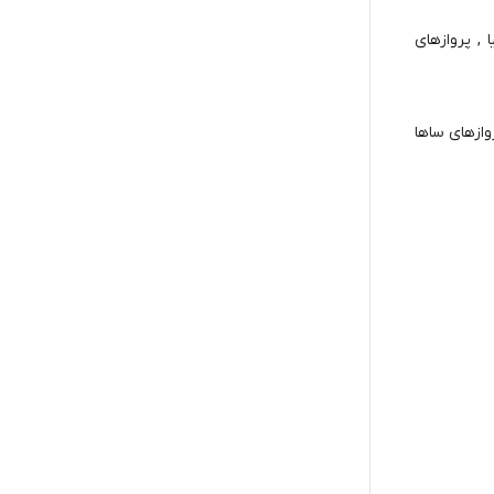
یا , پروازهای
 پروازهای ساها