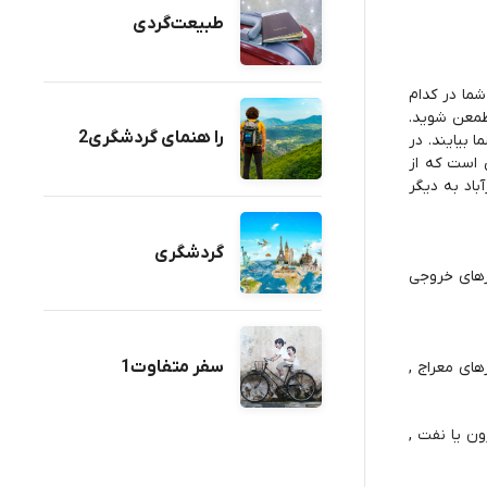
طبیعت‌گردی
شما در کدام
طمعن شوید.
را هنمای گردشگری2
 بیایند. در
ی است که از
باد به دیگر
گردشگری
1 هم پروازهای ورودی و هم پروازهای خروجی
سفر متفاوت1
وازهای معراج ,
کارون یا نفت ,