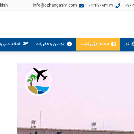
kish
info@ozhangasht.com
09347683977
076-9
تور
مجله اوژن گشت
قوانین و مقررات
اطلاعات پروا